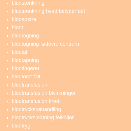
blodsænkning
blodsænkning hvad betyder det
blodsøstre
blodt
blodtagning
blodtagning rødovre centrum
blodtal
blodtapning
blodtingeret
blodtomt fält
blodtransfusion
blodtransfusion bivirkninger
blodtransfusion kræft
blodtrycksbehandling
blodtrycksmätning felkällor
blodtryg