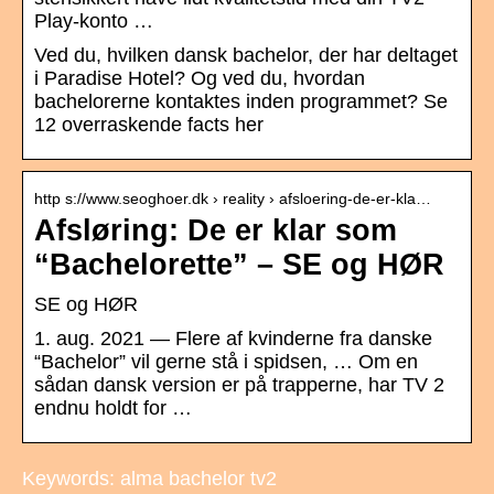
Play-konto …
Ved du, hvilken dansk bachelor, der har deltaget
i Paradise Hotel? Og ved du, hvordan
bachelorerne kontaktes inden programmet? Se
12 overraskende facts her
http s://www.seoghoer.dk › reality › afsloering-de-er-kla…
Afsløring: De er klar som
“Bachelorette” – SE og HØR
SE og HØR
1. aug. 2021 — Flere af kvinderne fra danske
“Bachelor” vil gerne stå i spidsen, … Om en
sådan dansk version er på trapperne, har TV 2
endnu holdt for …
Keywords: alma bachelor tv2