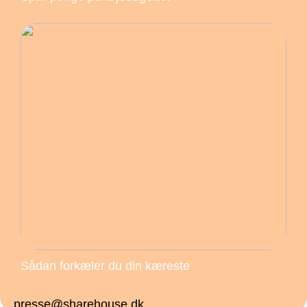
Sådan forkæler du din kæreste
presse@sharehouse.dk