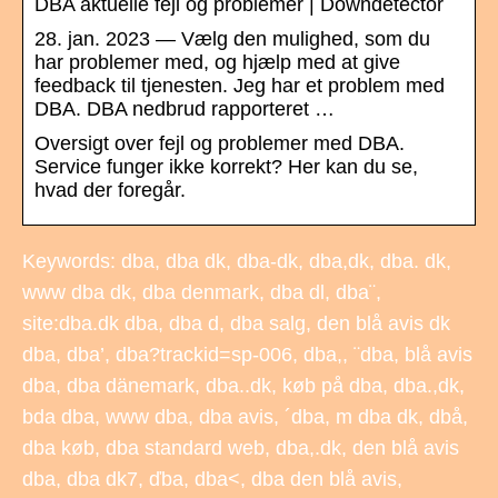
DBA aktuelle fejl og problemer | Downdetector
28. jan. 2023 — Vælg den mulighed, som du
har problemer med, og hjælp med at give
feedback til tjenesten. Jeg har et problem med
DBA. DBA nedbrud rapporteret …
Oversigt over fejl og problemer med DBA.
Service funger ikke korrekt? Her kan du se,
hvad der foregår.
Keywords: dba, dba dk, dba-dk, dba,dk, dba. dk,
www dba dk, dba denmark, dba dl, dba¨,
site:dba.dk dba, dba d, dba salg, den blå avis dk
dba, dba’, dba?trackid=sp-006, dba,, ¨dba, blå avis
dba, dba dänemark, dba..dk, køb på dba, dba.,dk,
bda dba, www dba, dba avis, ´dba, m dba dk, dbå,
dba køb, dba standard web, dba,.dk, den blå avis
dba, dba dk7, ďba, dba<, dba den blå avis,