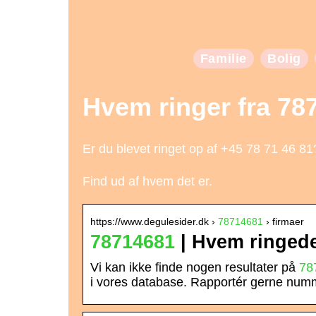
Familie
Bolig
Hvem ringer fra 78
Er du blevet ringet op af +45 78 71 46 81
Find ud af hvem det er.
https://www.degulesider.dk ›
78714681
› firmaer
78714681
| Hvem ringede
Vi kan ikke finde nogen resultater på
78
i vores database. Rapportér gerne num