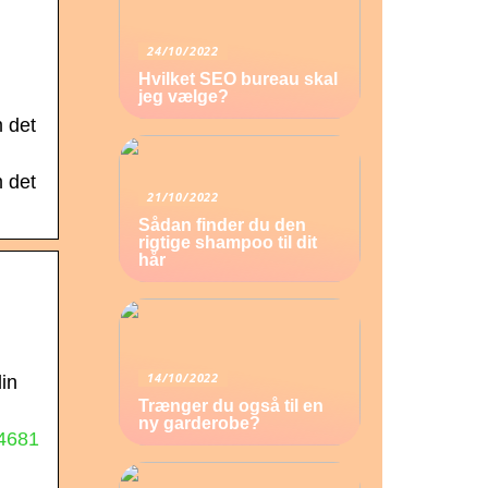
24/10/2022
Hvilket SEO bureau skal
jeg vælge?
m det
m det
21/10/2022
Sådan finder du den
rigtige shampoo til dit
hår
14/10/2022
in
Trænger du også til en
ny garderobe?
4681