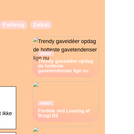
Forbrug
Debat
DEBAT
Trendy gaveidéer opdag
de hotteste
gavetendenser lige nu
DEBAT
Fordele ved Leasing af
t ikke
Brugt Bil