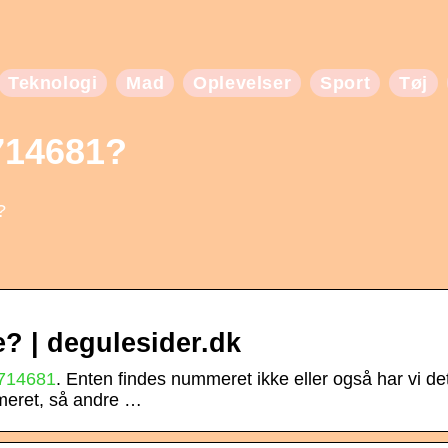
Teknologi
Mad
Oplevelser
Sport
Tøj
714681?
?
? | degulesider.dk
714681
. Enten findes nummeret ikke eller også har vi de
meret, så andre …