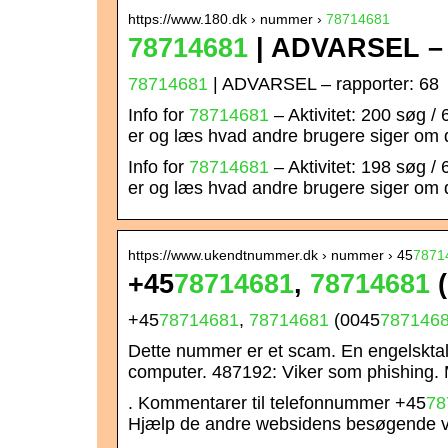
https://www.180.dk › nummer ›
78714681
78714681
| ADVARSEL – r
78714681
| ADVARSEL – rapporter: 68
Info for
78714681
– Aktivitet: 200 søg /
er og læs hvad andre brugere siger om
Info for
78714681
– Aktivitet: 198 søg /
er og læs hvad andre brugere siger om
https://www.ukendtnummer.dk › nummer › 45
7871
+45
78714681
,
78714681
(
+45
78714681
,
78714681
(0045
787146
Dette nummer er et scam. En engelsktal
computer. 487192: Viker som phishing
. Kommentarer til telefonnummer +45
78
Hjælp de andre websidens besøgende ve