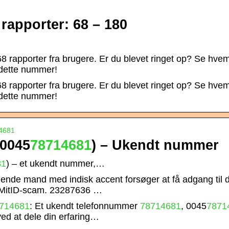
apporter: 68 – 180
 68 rapporter fra brugere. Er du blevet ringet op? Se hve
 dette nummer!
 68 rapporter fra brugere. Er du blevet ringet op? Se hve
 dette nummer!
4681
0045
78714681
) – Ukendt nummer
81
) – et ukendt nummer,…
ende mand med indisk accent forsøger at få adgang til d
. MitID-scam. 23287636 …
714681
: Et ukendt telefonnummer
78714681
, 0045
7871
d at dele din erfaring…