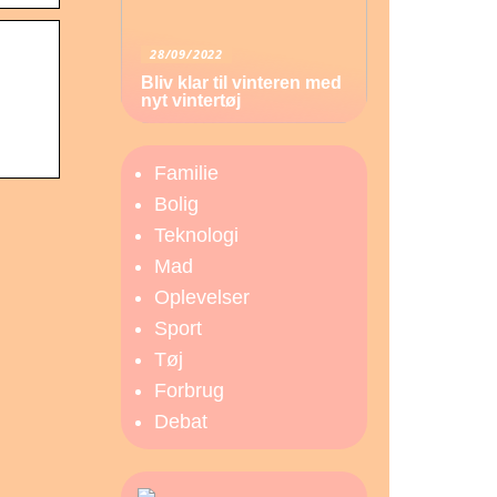
28/09/2022
Bliv klar til vinteren med
nyt vintertøj
Familie
Bolig
Teknologi
Mad
Oplevelser
Sport
Tøj
Forbrug
Debat