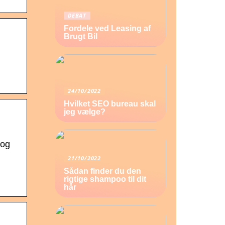
DEBAT
Fordele ved Leasing af
Brugt Bil
24/10/2022
Hvilket SEO bureau skal
jeg vælge?
 og
21/10/2022
Sådan finder du den
rigtige shampoo til dit
hår