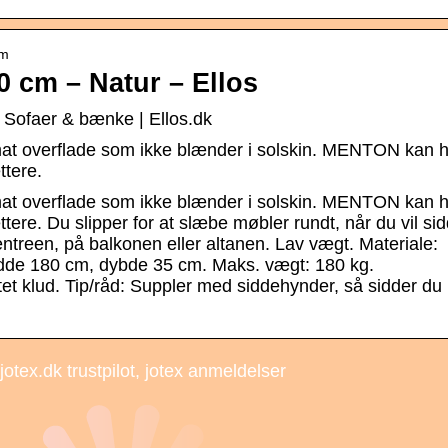
cm
cm – Natur – Ellos
ofaer & bænke | Ellos.dk
at overflade som ikke blænder i solskin. MENTON kan 
ttere.
at overflade som ikke blænder i solskin. MENTON kan 
ettere. Du slipper for at slæbe møbler rundt, når du vil si
 entreen, på balkonen eller altanen. Lav vægt. Materiale:
edde 180 cm, dybde 35 cm. Maks. vægt: 180 kg.
et klud. Tip/råd: Suppler med siddehynder, så sidder du l
 jotex.dk trustpilot, jotex anmeldelser