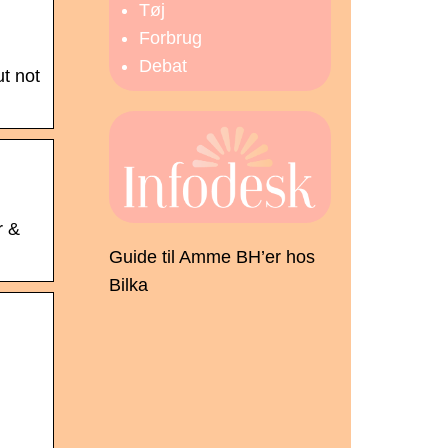
Tøj
Forbrug
Debat
t not
r &
Guide til Amme BH’er hos
Bilka