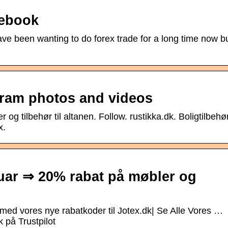
cebook
ve been wanting to do forex trade for a long time now bu
agram photos and videos
og tilbehør til altanen. Follow. rustikka.dk. Boligtilbehø
x.
uar ⇒ 20% rabat på møbler og
ed vores nye rabatkoder til Jotex.dk| Se Alle Vores …
 på Trustpilot