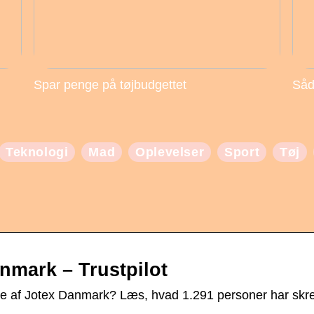
Spar penge på tøjbudgettet
Såd
Teknologi
Mad
Oplevelser
Sport
Tøj
nmark – Trustpilot
e af Jotex Danmark? Læs, hvad 1.291 personer har skre