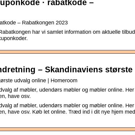
kuponkode · rabatkode –
abatkode – Rabatkongen 2023
 Rabatkongen har vi samlet information om aktuelle tilbu
kuponkoder.
dretning – Skandinaviens største
tørste udvalg online | Homeroom
valg af møbler, udendørs møbler og møbler online. Her
ken, have osv.
valg af møbler, udendørs møbler og møbler online. Her
ken, have osv. Køb let online. Træd ind i dit nye hjem me