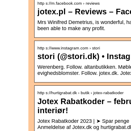
http s://m.facebook.com › reviews
jotex.pl – Reviews – Fa
Mrs Winifred Demetrius, is wonderful, ha
been able to make any profit.
http s://www.instagram.com › stori
stori (@stori.dk) • Inst
Werenberg. Follow. altanbutikken. Møbler 
evighedsblomster. Follow. jotex.dk. Jote
http s://hurtigrabat.dk › butik › jotex-rabatkoder
Jotex Rabatkoder – febr
interiør!
Jotex Rabatkoder 2023 | ➤ Spar penge m
Anmeldelse af Jotex.dk og hurtigrabat.dk