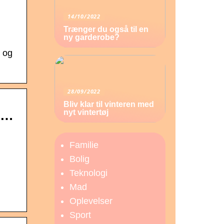
14/10/2022
Trænger du også til en
ny garderobe?
d og
28/09/2022
Bliv klar til vinteren med
nyt vintertøj
 …
Familie
Bolig
Teknologi
d
Mad
Oplevelser
Sport