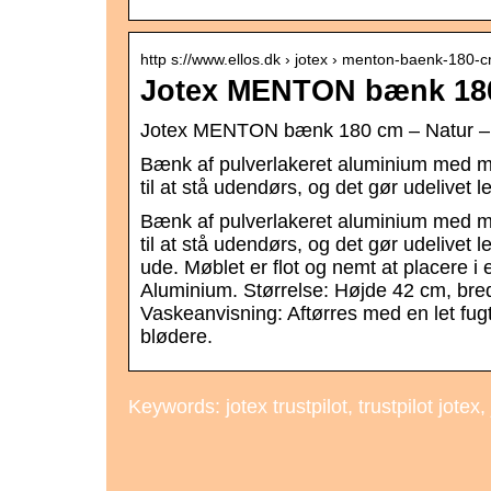
http s://www.ellos.dk › jotex › menton-baenk-180-
Jotex MENTON bænk 180 
Jotex MENTON bænk 180 cm – Natur – S
Bænk af pulverlakeret aluminium med m
til at stå udendørs, og det gør udelivet le
Bænk af pulverlakeret aluminium med m
til at stå udendørs, og det gør udelivet l
ude. Møblet er flot og nemt at placere i
Aluminium. Størrelse: Højde 42 cm, br
Vaskeanvisning: Aftørres med en let fugt
blødere.
Keywords: jotex trustpilot, trustpilot jotex,