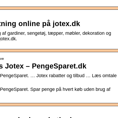
ning online på jotex.dk
g af gardiner, sengetøj, tæpper, møbler, dekoration og
jotex.dk.
ave
s Jotex – PengeSparet.dk
på PengeSparet. … Jotex rabatter og tilbud … Læs omtale
på PengeSparet. Spar penge på hvert køb uden brug af