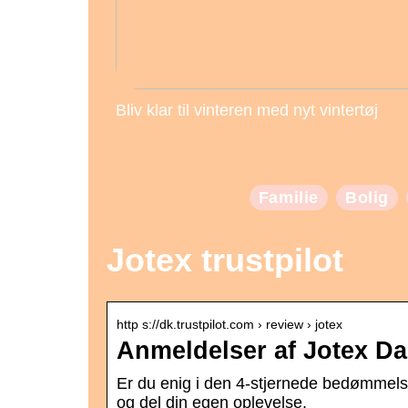
Bliv klar til vinteren med nyt vintertøj
Familie
Bolig
Jotex trustpilot
http s://dk.trustpilot.com › review › jotex
Anmeldelser af Jotex Da
Er du enig i den 4-stjernede bedømmels
og del din egen oplevelse.