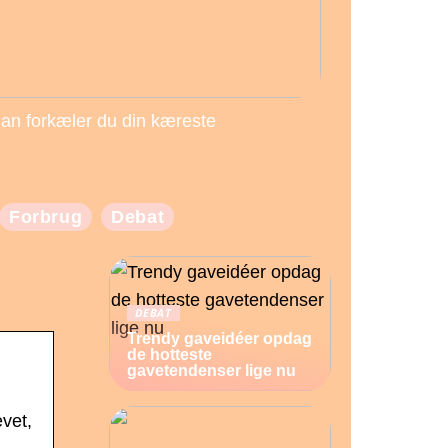
an forkæler du din kæreste
Forbrug
Debat
DEBAT
Trendy gaveidéer opdag
de hotteste
gavetendenser lige nu
vet,