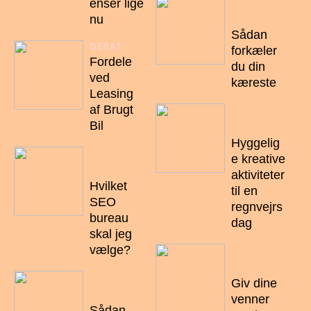
enser lige
04/09/20
22
nu
Sådan
DEBAT
forkæler
Fordele
du din
ved
kæreste
Leasing
af Brugt
28/08/20
22
Bil
Hyggelig
24/10/20
e kreative
22
aktiviteter
Hvilket
til en
SEO
regnvejrs
bureau
dag
skal jeg
vælge?
24/08/20
22
21/10/20
Giv dine
22
venner
Sådan