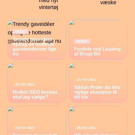
med nyt
væske
vintertøj
DEBAT
Trendy gaveidéer
DEBAT
opdag de hotteste
gavetendenser lige
Fordele ved Leasing
nu
af Brugt Bil
21/10/2022
24/10/2022
Sådan finder du den
Hvilket SEO bureau
rigtige shampoo til
skal jeg vælge?
dit hår
14/10/2022
28/09/2022