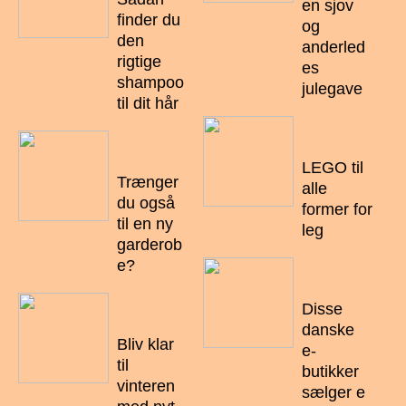
en sjov
finder du
og
den
anderled
rigtige
es
shampoo
julegave
til dit hår
06/08/20
14/10/20
22
22
LEGO til
Trænger
alle
du også
former for
til en ny
leg
garderob
e?
12/07/20
22
28/09/20
Disse
22
danske
Bliv klar
e-
til
butikker
vinteren
sælger e