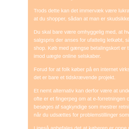
Trods dette kan det immervæk være lukrativt
at du shopper, sådan at man er skudsikker
Du skal bare være omhyggelig med, at hvis
salgspris der anses for ufattelig letkøbt, 
shop. Køb med gængse betalingskort er tro
imod uægte online selskaber.
Forud for at folk køber på en internet vi
det er bare et tidskrævende projekt.
Et nemt alternativ kan derfor være at unde
ofte er et fingerpeg om at e-forretningen
besøges af sagkyndige som mestrer retning
når du udsættes for problemstillinger som
Ligeså anbefales det at køberen er oppe 