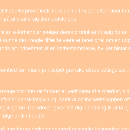
 at efterprøve indtil flere online firmaer efter rabat for
 på at skaffe sig den bedste pris.
 en e-forhandler sælger deres produkter til salg for en
så kunne det i nogle tilfælde være et faresignal om en uop
ds alt indbefattet af en lovbestemmelse, hvilket bistår 
rksomhed bør man i princippet granske deres betingelser,
rsøge om internet firmaet er verificeret af e-mærket, si
 opfylder dansk lovgivning, samt at online webshoppen of
slinjerne. Derudover giver det dig anledning til at få hj
 følge af din handel.
på mærkerne omkring de mest relevante betingelser der s