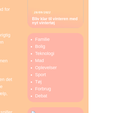
ud for
28/09/2022
Bliv klar til vinteren med
nyt vintertøj
rigtig
Familie
en
Bolig
Teknologi
Mad
 men
Oplevelser
Sport
den det
Tøj
te
Forbrug
ælp,
Debat
piller