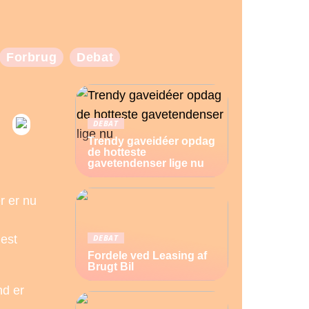
Forbrug
Debat
DEBAT
Trendy gaveidéer opdag
de hotteste
gavetendenser lige nu
r er nu
DEBAT
est
Fordele ved Leasing af
Brugt Bil
nd er