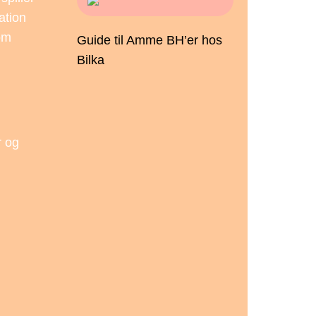
ation
 om
Guide til Amme BH’er hos
Bilka
r og