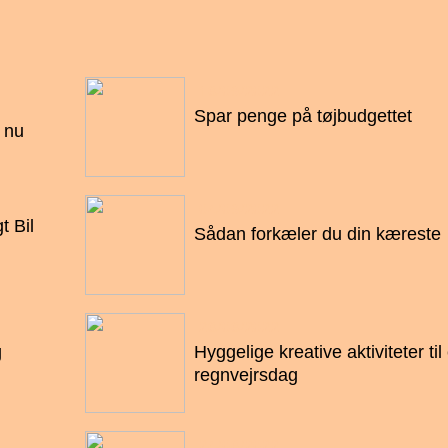
18/09/2022
Spar penge på tøjbudgettet
 nu
04/09/2022
t Bil
Sådan forkæler du din kæreste
28/08/2022
g
Hyggelige kreative aktiviteter til
regnvejrsdag
24/08/2022