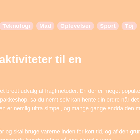
Teknologi
Mad
Oplevelser
Sport
Tøj
ktiviteter til en
t bredt udvalg af fragtmetoder. En der er meget populæ
 pakkeshop, så du nemt selv kan hente din ordre når det
den er nemlig ultra simpel, og mange gange endda den m
står og skal bruge varerne inden for kort tid, og af den gru