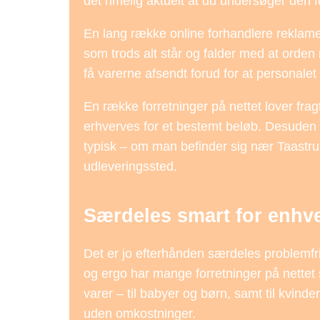
det rimelig aktuelt at du undersøger den 
En lang række online forhandlere reklam
som trods alt står og falder med at orden 
få varerne afsendt forud for at personalet f
En række forretninger på nettet lover fra
erhverves for et bestemt beløb. Desuden b
typisk – om man befinder sig nær Taastrup
udleveringssted.
Særdeles smart for enhver
Det er jo efterhånden særdeles problemfri
og ergo har mange forretninger på nettet 
varer – til babyer og børn, samt til kvi
uden omkostninger.