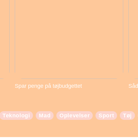
Spar penge på tøjbudgettet
Såd
Teknologi
Mad
Oplevelser
Sport
Tøj