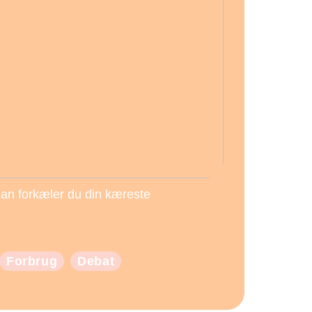
an forkæler du din kæreste
Forbrug
Debat