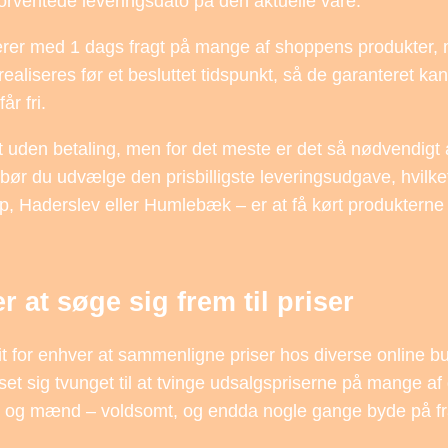
forventede leveringsdato på den aktuelle vare.
erer med 1 dags fragt på mange af shoppens produkter,
realiseres før et besluttet tidspunkt, så de garanteret kan
år fri.
gt uden betaling, men for det meste er det så nødvendigt 
ør du udvælge den prisbilligste leveringsudgave, hvilke
, Haderslev eller Humlebæk – er at få kørt produkterne t
 at søge sig frem til priser
t for enhver at sammenligne priser hos diverse online bu
set sig tvunget til at tvinge udsalgspriserne på mange af
nder og mænd – voldsomt, og endda nogle gange byde på fr