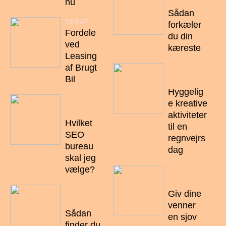
22
nu
Sådan
DEBAT
forkæler
Fordele
du din
ved
kæreste
Leasing
af Brugt
28/08/20
22
Bil
Hyggelig
24/10/20
e kreative
22
aktiviteter
Hvilket
til en
SEO
regnvejrs
bureau
dag
skal jeg
vælge?
24/08/20
22
21/10/20
Giv dine
22
venner
Sådan
en sjov
finder du