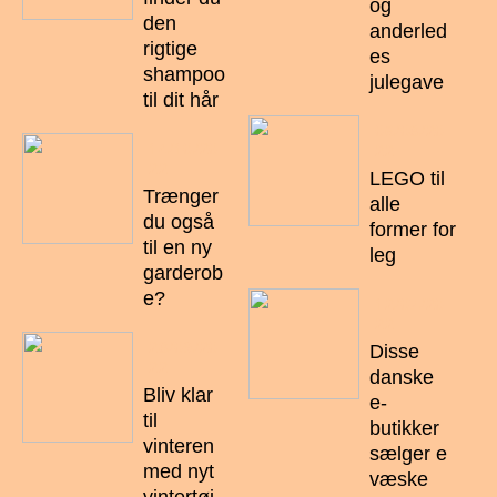
og
den
anderled
rigtige
es
shampoo
julegave
til dit hår
06/08/20
14/10/20
22
22
LEGO til
Trænger
alle
du også
former for
til en ny
leg
garderob
e?
12/07/20
22
28/09/20
Disse
22
danske
Bliv klar
e-
til
butikker
vinteren
sælger e
med nyt
væske