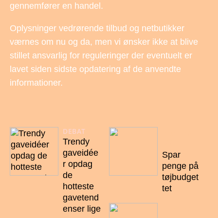
gennemfører en handel.
Oplysninger vedrørende tilbud og netbutikker
værnes om nu og da, men vi ønsker ikke at blive
stillet ansvarlig for reguleringer der eventuelt er
lavet siden sidste opdatering af de anvendte
informationer.
DEBAT
18/09/20
Trendy
22
gaveidée
Spar
r opdag
penge på
de
tøjbudget
hotteste
tet
gavetend
enser lige
04/09/20