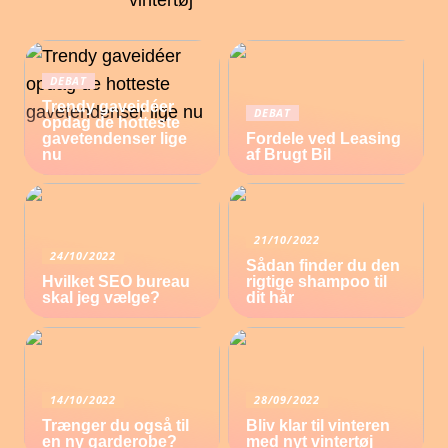
vintertøj
DEBAT
Trendy gaveidéer
DEBAT
opdag de hotteste
gavetendenser lige
Fordele ved Leasing
nu
af Brugt Bil
21/10/2022
24/10/2022
Sådan finder du den
Hvilket SEO bureau
rigtige shampoo til
skal jeg vælge?
dit hår
14/10/2022
28/09/2022
Trænger du også til
Bliv klar til vinteren
en ny garderobe?
med nyt vintertøj