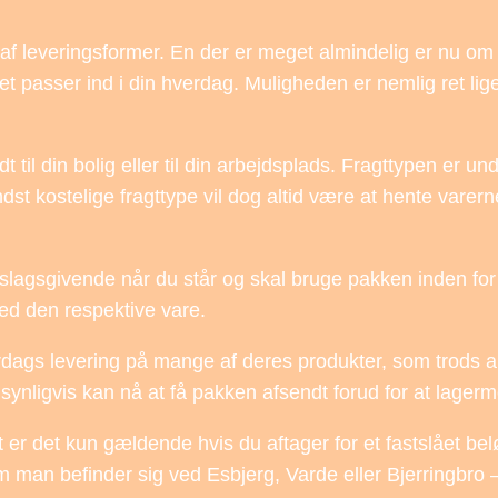
g af leveringsformer. En der er meget almindelig er nu om 
t passer ind i din hverdag. Muligheden er nemlig ret lige
 til din bolig eller til din arbejdsplads. Fragttypen er un
t kostelige fragttype vil dog altid være at hente varern
slagsgivende når du står og skal bruge pakken inden for 
ved den respektive vare.
gs levering på mange af deres produkter, som trods alt 
synligvis kan nå at få pakken afsendt forud for at lager
tit er det kun gældende hvis du aftager for et fastslået 
 om man befinder sig ved Esbjerg, Varde eller Bjerringbro – 