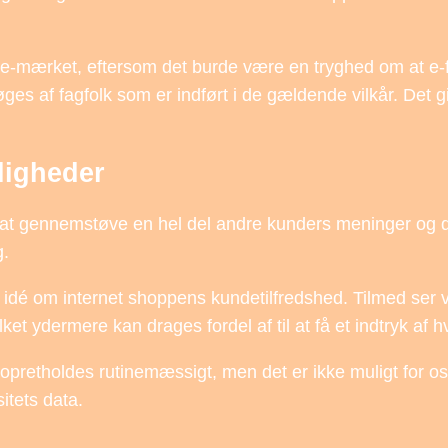
e-mærket, eftersom det burde være en tryghed om at e-f
ges af fagfolk som er indført i de gældende vilkår. Det gi
uligheder
r at gennemstøve en hel del andre kunders meninger og der
g.
 en idé om internet shoppens kundetilfredshed. Tilmed ser 
t ydermere kan drages fordel af til at få et indtryk af h
pretholdes rutinemæssigt, men det er ikke muligt for os
itets data.