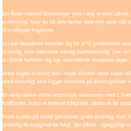
De fleste internet forretninger yder i dag et stort udval
pakkeshop, hvor du så selv henter dine nye varer når de
den billigste fragtform.
Du bør derudover beslutte dig for at få produkterne sendt
prisbillig, men ydermere vældig overkommelig. Den minds
du fysisk befinder dig lige ved internet shoppens lager.
Antal dages levering kan i nogle tilfælde være super ud
altså fornuftigt at vi kigger nærmere på leveringstiden 
En lang række online webshops reklamerer med 1 hverda
fuldbyrdes inden et konkret tidspunkt, sådan at de sand
Flere outlets på nettet garanterer gratis levering, men 
prisbilligste mulighed for fragt, der oftest – ligegyldigt