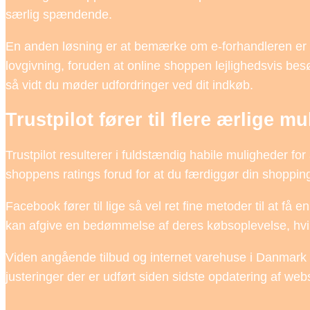
særlig spændende.
En anden løsning er at bemærke om e-forhandleren er 
lovgivning, foruden at online shoppen lejlighedsvis besø
så vidt du møder udfordringer ved dit indkøb.
Trustpilot fører til flere ærlige m
Trustpilot resulterer i fuldstændig habile muligheder fo
shoppens ratings forud for at du færdiggør din shoppin
Facebook fører til lige så vel ret fine metoder til at få
kan afgive en bedømmelse af deres købsoplevelse, hvilke
Viden angående tilbud og internet varehuse i Danmark o
justeringer der er udført siden sidste opdatering af webs