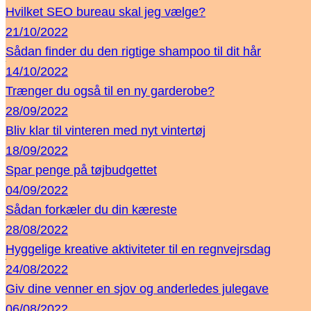
Hvilket SEO bureau skal jeg vælge?
21/10/2022
Sådan finder du den rigtige shampoo til dit hår
14/10/2022
Trænger du også til en ny garderobe?
28/09/2022
Bliv klar til vinteren med nyt vintertøj
18/09/2022
Spar penge på tøjbudgettet
04/09/2022
Sådan forkæler du din kæreste
28/08/2022
Hyggelige kreative aktiviteter til en regnvejrsdag
24/08/2022
Giv dine venner en sjov og anderledes julegave
06/08/2022