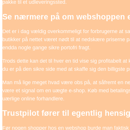
pakke til et udleveringssted.
Se nærmere på om webshoppen e
Det er i dag vældig overkommeligt for forbrugerne at sa
butikker på nettet været nødt til at nedskære priserne 
endda nogle gange sikre portofri fragt.
Trods dette kan det til hver en tid vise sig profitabelt 
du er på den sikre side med at skaffe sig den billigste pr
Man må lige meget hvad være obs på, at såfremt en net
være et signal om en uægte e-shop. Køb med betalingsko
uærlige online forhandlere.
Trustpilot fører til egentlig hen
Før nogen shopper hos en webshop burde man faktisk gø