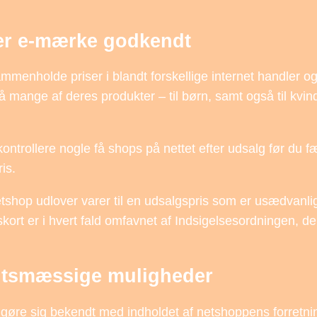
r e-mærke godkendt
mmenholde priser i blandt forskellige internet handler og
på mange af deres produkter – til børn, samt også til kvi
at kontrollere nogle få shops på nettet efter udsalg før du
is.
shop udlover varer til en udsalgspris som er usædvanlig
rt er i hvert fald omfavnet af Indsigelsesordningen, de
sigtsmæssige muligheder
re sig bekendt med indholdet af netshoppens forretning